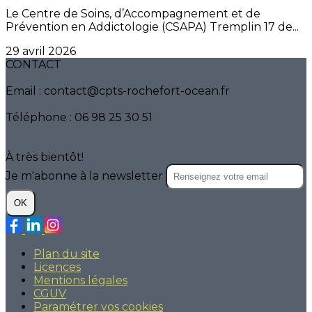
Le Centre de Soins, d’Accompagnement et de
Prévention en Addictologie (CSAPA) Tremplin 17 de...
29 avril 2026
CONTACT
Email : contact@cpts-rochefort-ocean.fr
Téléphone : 06 98 25 30 51
À très bientôt!
Je m'abonne à la newsletter
OK
Plan du site
Licences
Mentions légales
CGUV
Paramétrer vos cookies