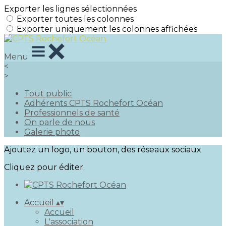
Exporter les lignes sélectionnées
Exporter toutes les colonnes
Exporter uniquement les colonnes affichées
Menu
<
>
Tout public
Adhérents CPTS Rochefort Océan
Professionnels de santé
On parle de nous
Galerie photo
Ajoutez un logo, un bouton, des réseaux sociaux
Cliquez pour éditer
Accueil
▴
▾
Accueil
L'association