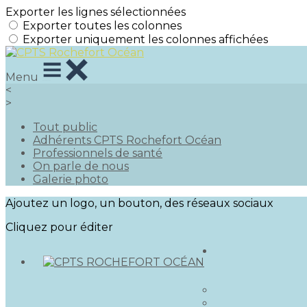
Exporter les lignes sélectionnées
Exporter toutes les colonnes
Exporter uniquement les colonnes affichées
Menu
<
>
Tout public
Adhérents CPTS Rochefort Océan
Professionnels de santé
On parle de nous
Galerie photo
Ajoutez un logo, un bouton, des réseaux sociaux
Cliquez pour éditer