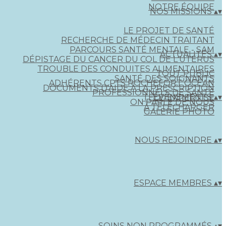
NOTRE ÉQUIPE
NOS MISSIONS
▴
▾
LE PROJET DE SANTÉ
RECHERCHE DE MÉDECIN TRAITANT
PARCOURS SANTÉ MENTALE - SAM
ACTUALITÉS
▴
▾
DÉPISTAGE DU CANCER DU COL DE L'UTÉRUS
TROUBLE DES CONDUITES ALIMENTAIRES
TOUT PUBLIC
SANTÉ DES SOIGNANTS
ADHÉRENTS CPTS ROCHEFORT OCÉAN
DOCUMENTS D'AIDE À LA PRESCRIPTION
PROFESSIONNELS DE SANTÉ
ÉVÈNEMENTS
▴
▾
TÉLÉ-EXPERTISE
ON PARLE DE NOUS
À TÉLÉCHARGER
GALERIE PHOTO
NOUS REJOINDRE
▴
▾
ESPACE MEMBRES
▴
▾
SOINS NON PROGRAMMÉS
▴
▾