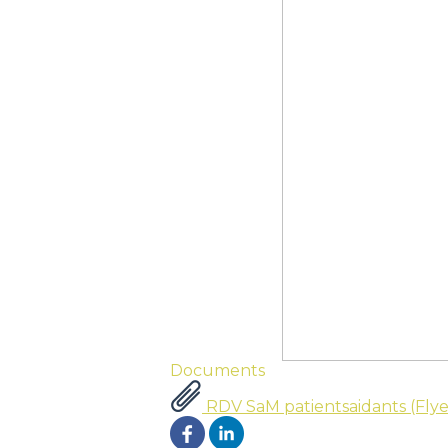
Documents
RDV SaM patientsaidants (Flyer