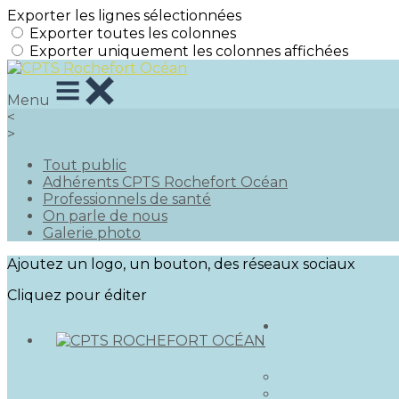
Exporter les lignes sélectionnées
Exporter toutes les colonnes
Exporter uniquement les colonnes affichées
Menu
<
>
Tout public
Adhérents CPTS Rochefort Océan
Professionnels de santé
On parle de nous
Galerie photo
Ajoutez un logo, un bouton, des réseaux sociaux
Cliquez pour éditer