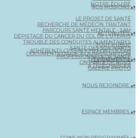
NOTRE ÉQUIPE
NOS MISSIONS
▴
▾
LE PROJET DE SANTÉ
RECHERCHE DE MÉDECIN TRAITANT
PARCOURS SANTÉ MENTALE - SAM
ACTUALITÉS
▴
▾
DÉPISTAGE DU CANCER DU COL DE L'UTÉRUS
TROUBLE DES CONDUITES ALIMENTAIRES
TOUT PUBLIC
SANTÉ DES SOIGNANTS
ADHÉRENTS CPTS ROCHEFORT OCÉAN
DOCUMENTS D'AIDE À LA PRESCRIPTION
PROFESSIONNELS DE SANTÉ
ÉVÈNEMENTS
▴
▾
TÉLÉ-EXPERTISE
ON PARLE DE NOUS
À TÉLÉCHARGER
GALERIE PHOTO
NOUS REJOINDRE
▴
▾
ESPACE MEMBRES
▴
▾
SOINS NON PROGRAMMÉS
▴
▾