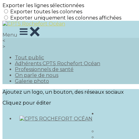
Exporter les lignes sélectionnées
Exporter toutes les colonnes
Exporter uniquement les colonnes affichées
Menu
<
>
Tout public
Adhérents CPTS Rochefort Océan
Professionnels de santé
On parle de nous
Galerie photo
Ajoutez un logo, un bouton, des réseaux sociaux
Cliquez pour éditer