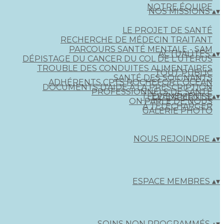
NOTRE ÉQUIPE
NOS MISSIONS
▴
▾
LE PROJET DE SANTÉ
RECHERCHE DE MÉDECIN TRAITANT
PARCOURS SANTÉ MENTALE - SAM
ACTUALITÉS
▴
▾
DÉPISTAGE DU CANCER DU COL DE L'UTÉRUS
TROUBLE DES CONDUITES ALIMENTAIRES
TOUT PUBLIC
SANTÉ DES SOIGNANTS
ADHÉRENTS CPTS ROCHEFORT OCÉAN
DOCUMENTS D'AIDE À LA PRESCRIPTION
PROFESSIONNELS DE SANTÉ
ÉVÈNEMENTS
▴
▾
TÉLÉ-EXPERTISE
ON PARLE DE NOUS
À TÉLÉCHARGER
GALERIE PHOTO
NOUS REJOINDRE
▴
▾
ESPACE MEMBRES
▴
▾
SOINS NON PROGRAMMÉS
▴
▾