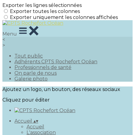
Exporter les lignes sélectionnées
Exporter toutes les colonnes
Exporter uniquement les colonnes affichées
Menu
<
>
Tout public
Adhérents CPTS Rochefort Océan
Professionnels de santé
On parle de nous
Galerie photo
Ajoutez un logo, un bouton, des réseaux sociaux
Cliquez pour éditer
Accueil
▴
▾
Accueil
L'association