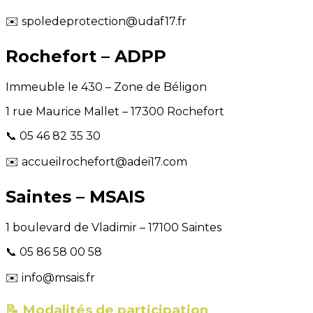
✉️ spoledeprotection@udaf17.fr
Rochefort – ADPP
Immeuble le 430 – Zone de Béligon
1 rue Maurice Mallet – 17300 Rochefort
📞 05 46 82 35 30
✉️ accueilrochefort@adei17.com
Saintes – MSAIS
1 boulevard de Vladimir – 17100 Saintes
📞 05 86 58 00 58
✉️ info@msais.fr
📝 Modalités de participation