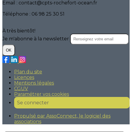
Email : contact@cpts-rochefort-ocean.fr
Téléphone : 06 98 25 30 51
À très bientôt!
Je m'abonne à la newsletter
OK
Plan du site
Licences
Mentions légales
CGUV
Paramétrer vos cookies
Se connecter
Propulsé par AssoConnect, le logiciel des
associations