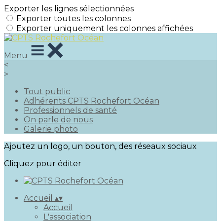
Exporter les lignes sélectionnées
Exporter toutes les colonnes
Exporter uniquement les colonnes affichées
Menu
<
>
Tout public
Adhérents CPTS Rochefort Océan
Professionnels de santé
On parle de nous
Galerie photo
Ajoutez un logo, un bouton, des réseaux sociaux
Cliquez pour éditer
Accueil
▴
▾
Accueil
L'association